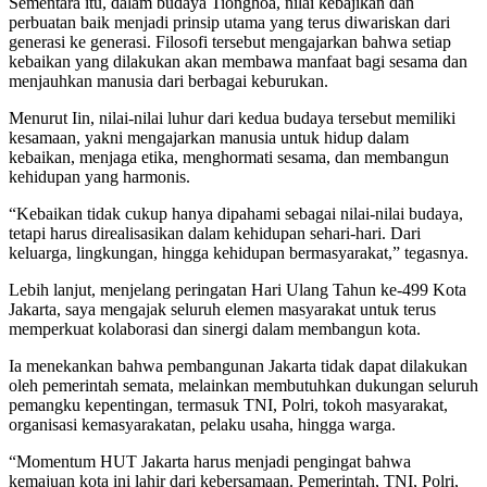
Sementara itu, dalam budaya Tionghoa, nilai kebajikan dan
perbuatan baik menjadi prinsip utama yang terus diwariskan dari
generasi ke generasi. Filosofi tersebut mengajarkan bahwa setiap
kebaikan yang dilakukan akan membawa manfaat bagi sesama dan
menjauhkan manusia dari berbagai keburukan.
Menurut Iin, nilai-nilai luhur dari kedua budaya tersebut memiliki
kesamaan, yakni mengajarkan manusia untuk hidup dalam
kebaikan, menjaga etika, menghormati sesama, dan membangun
kehidupan yang harmonis.
“Kebaikan tidak cukup hanya dipahami sebagai nilai-nilai budaya,
tetapi harus direalisasikan dalam kehidupan sehari-hari. Dari
keluarga, lingkungan, hingga kehidupan bermasyarakat,” tegasnya.
Lebih lanjut, menjelang peringatan Hari Ulang Tahun ke-499 Kota
Jakarta, saya mengajak seluruh elemen masyarakat untuk terus
memperkuat kolaborasi dan sinergi dalam membangun kota.
Ia menekankan bahwa pembangunan Jakarta tidak dapat dilakukan
oleh pemerintah semata, melainkan membutuhkan dukungan seluruh
pemangku kepentingan, termasuk TNI, Polri, tokoh masyarakat,
organisasi kemasyarakatan, pelaku usaha, hingga warga.
“Momentum HUT Jakarta harus menjadi pengingat bahwa
kemajuan kota ini lahir dari kebersamaan. Pemerintah, TNI, Polri,