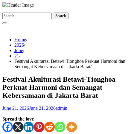
Skip
to
Search
content
for:
Home
2026
June
21
Festival Akulturasi Betawi-Tionghoa Perkuat Harmoni dan
Semangat Kebersamaan di Jakarta Barat
Festival Akulturasi Betawi-Tionghoa
Perkuat Harmoni dan Semangat
Kebersamaan di Jakarta Barat
June 21, 2026
June 21, 2026
admin
Spread the love