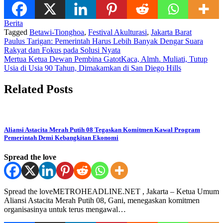
Berita
Tagged
Betawi-Tionghoa
,
Festival Akulturasi
,
Jakarta Barat
Post
Paulus Tarigan: Pemerintah Harus Lebih Banyak Dengar Suara
Rakyat dan Fokus pada Solusi Nyata
navigation
Mertua Ketua Dewan Pembina GatotKaca, Almh. Muliati, Tutup
Usia di Usia 90 Tahun, Dimakamkan di San Diego Hills
Related Posts
Aliansi Astacita Merah Putih 08 Tegaskan Komitmen Kawal Program
Pemerintah Demi Kebangkitan Ekonomi
Spread the love
Spread the loveMETROHEADLINE.NET , Jakarta – Ketua Umum
Aliansi Astacita Merah Putih 08, Gani, menegaskan komitmen
organisasinya untuk terus mengawal…