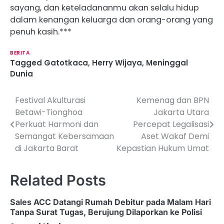
sayang, dan keteladananmu akan selalu hidup
dalam kenangan keluarga dan orang-orang yang
penuh kasih.***
BERITA
Tagged
Gatotkaca
,
Herry Wijaya
,
Meninggal
Dunia
Festival Akulturasi
Kemenag dan BPN
P
Betawi-Tionghoa
Jakarta Utara
o
Perkuat Harmoni dan
Percepat Legalisasi
Semangat Kebersamaan
Aset Wakaf Demi
s
di Jakarta Barat
Kepastian Hukum Umat
t
n
Related Posts
a
Sales ACC Datangi Rumah Debitur pada Malam Hari
v
Tanpa Surat Tugas, Berujung Dilaporkan ke Polisi