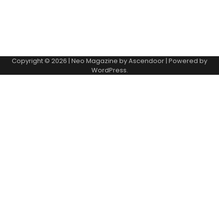
Copyright © 2026
| Neo Magazine by
Ascendoor
| Powered by
WordPress
.