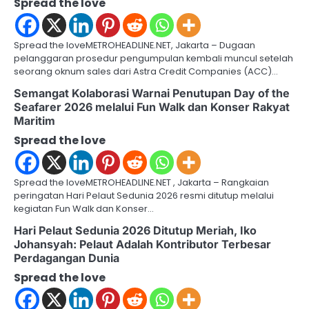
Spread the love
i
g
Spread the loveMETROHEADLINE.NET, Jakarta – Dugaan
a
pelanggaran prosedur pengumpulan kembali muncul setelah
seorang oknum sales dari Astra Credit Companies (ACC)…
t
Semangat Kolaborasi Warnai Penutupan Day of the
i
Seafarer 2026 melalui Fun Walk dan Konser Rakyat
Maritim
o
Spread the love
n
Spread the loveMETROHEADLINE.NET , Jakarta – Rangkaian
peringatan Hari Pelaut Sedunia 2026 resmi ditutup melalui
kegiatan Fun Walk dan Konser…
Hari Pelaut Sedunia 2026 Ditutup Meriah, Iko
Johansyah: Pelaut Adalah Kontributor Terbesar
Perdagangan Dunia
Spread the love