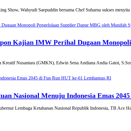
 Show, Wahyudi Saepuddin bersama Chef Suharna sukses menyita p
spon Kajian IMW Perihal Dugaan Monopoli
eatif Nusantara (GMKN), Edwin Sena Andiana Andia Gatot, S.So
atuan Nasional Menuju Indonesia Emas 20
 Lembaga Ketahanan Nasional Republik Indonesia, TB Ace Hasa