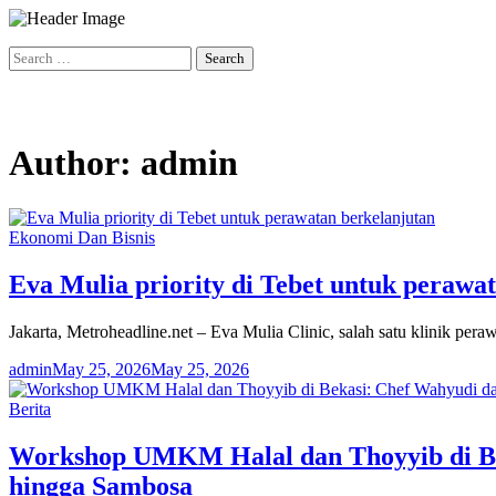
Skip
to
Search
content
for:
Author:
admin
Ekonomi Dan Bisnis
Eva Mulia priority di Tebet untuk perawa
Jakarta, Metroheadline.net – Eva Mulia Clinic, salah satu klinik pe
admin
May 25, 2026
May 25, 2026
Berita
Workshop UMKM Halal dan Thoyyib di Be
hingga Sambosa