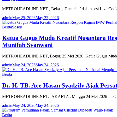
METROHEADLINE.NET , Bekasi, Duet chef dalam sesi Live Cooking
admin
May 25, 2026
May 25, 2026
Berita
Sosok
Ketua Gugus Muda Kreatif Nusantara Re
Munifah Syanwani
METROHEADLINE.NET, Bogor, 25 Mei 2026. Ketua Gugus Muda Kr
admin
May 24, 2026
May 24, 2026
Berita
Dr. H. TB. Ace Hasan Syadzily Ajak Pers
METROHEADLINE.NET, JAKARTA , Minggu 24 Mei 2026 — Gubernur
admin
May 24, 2026
May 24, 2026
Berita