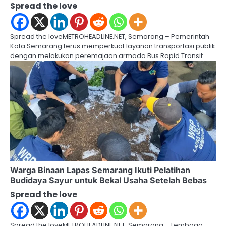
Spread the love
n
Spread the loveMETROHEADLINE.NET, Semarang – Pemerintah
Kota Semarang terus memperkuat layanan transportasi publik
dengan melakukan peremajaan armada Bus Rapid Transit…
Warga Binaan Lapas Semarang Ikuti Pelatihan
Budidaya Sayur untuk Bekal Usaha Setelah Bebas
Spread the love
Spread the loveMETROHEADLINE.NET, Semarang – Lembaga