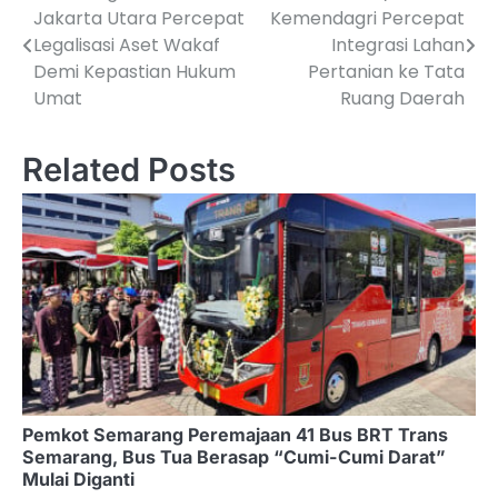
Jakarta Utara Percepat
Kemendagri Percepat
o
Legalisasi Aset Wakaf
Integrasi Lahan
Demi Kepastian Hukum
Pertanian ke Tata
s
Umat
Ruang Daerah
t
n
Related Posts
a
v
i
g
a
t
i
Pemkot Semarang Peremajaan 41 Bus BRT Trans
Semarang, Bus Tua Berasap “Cumi-Cumi Darat”
o
Mulai Diganti