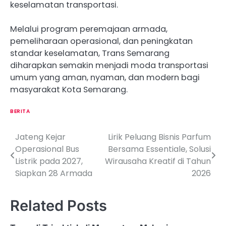
keselamatan transportasi.
Melalui program peremajaan armada,
pemeliharaan operasional, dan peningkatan
standar keselamatan, Trans Semarang
diharapkan semakin menjadi moda transportasi
umum yang aman, nyaman, dan modern bagi
masyarakat Kota Semarang.
BERITA
Jateng Kejar
Lirik Peluang Bisnis Parfum
P
Operasional Bus
Bersama Essentiale, Solusi
o
Listrik pada 2027,
Wirausaha Kreatif di Tahun
Siapkan 28 Armada
2026
s
t
Related Posts
n