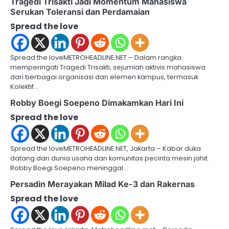
Tragedi Trisakti Jadi Momentum Mahasiswa
a
Serukan Toleransi dan Perdamaian
v
Spread the love
i
g
Spread the loveMETROHEADLINE.NET – Dalam rangka
memperingati Tragedi Trisakti, sejumlah aktivis mahasiswa
a
dari berbagai organisasi dan elemen kampus, termasuk
Kolektif…
t
Robby Boegi Soepeno Dimakamkan Hari Ini
i
Spread the love
o
Spread the loveMETROHEADLINE.NET, Jakarta – Kabar duka
n
datang dari dunia usaha dan komunitas pecinta mesin jahit.
Robby Boegi Soepeno meninggal…
Persadin Merayakan Milad Ke-3 dan Rakernas
Spread the love