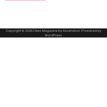
Copyright © 2026
| Neo Magazine by
Ascendoor
| Powered by
WordPress
.