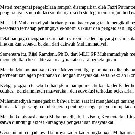
Materi mengenai pengelolaan sampah disampaikan oleh Fazri Putrant
pengurangan sampah dari sumbernya, serta strategi membangun budaya p
MLH PP Muhammadiyah berharap para kader yang telah mengikuti pel
kesadaran terhadap pentingnya ekonomi sirkular dan pengelolaan ling
Pelatihan juga menghadirkan materi Green Leadership yang disampa
lingkungan sebagai bagian dari dakwah Muhammadiyah.
Sementara itu, Rijal Ramdani, Ph.D. dari MLH PP Muhammadiyah memb
meningkatkan kesejahteraan masyarakat secara berkelanjutan.
Melalui Muhammadiyah Green Movement, tiga pilar utama dikembangkan
pembentukan agen perubahan di tengah masyarakat, serta Sekolah Kons
Ketiga program tersebut diharapkan mampu melahirkan kader-kader li
edukasi, pendampingan masyarakat, dan advokasi terhadap pelestarian
Muhammadiyah menegaskan bahwa bumi saat ini menghadapi tantangan 
termasuk tapir yang memiliki peran penting sebagai penyebar biji tana
Melalui kolaborasi antara Muhammadiyah, Lazismu, Kementerian Lingk
satwa dilindungi akibat kurangnya pengetahuan masyarakat.
Gerakan ini menjadi awal lahirnya kader-kader lingkungan Muhammadi