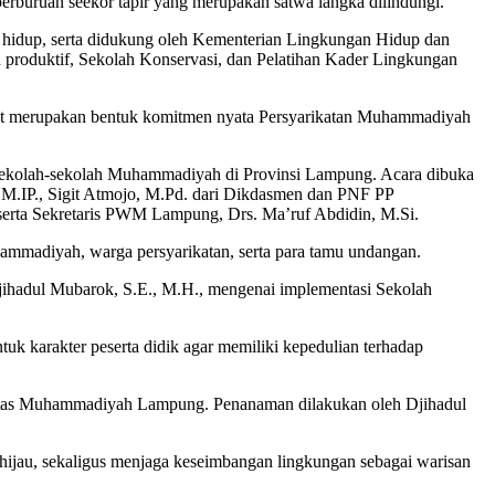
erburuan seekor tapir yang merupakan satwa langka dilindungi.
 hidup, serta didukung oleh Kementerian Lingkungan Hidup dan
produktif, Sekolah Konservasi, dan Pelatihan Kader Lingkungan
 merupakan bentuk komitmen nyata Persyarikatan Muhammadiyah
 sekolah-sekolah Muhammadiyah di Provinsi Lampung. Acara dibuka
M.IP., Sigit Atmojo, M.Pd. dari Dikdasmen dan PNF PP
ta Sekretaris PWM Lampung, Drs. Ma’ruf Abdidin, M.Si.
mmadiyah, warga persyarikatan, serta para tamu undangan.
Djihadul Mubarok, S.E., M.H., mengenai implementasi Sekolah
k karakter peserta didik agar memiliki kepedulian terhadap
sitas Muhammadiyah Lampung. Penanaman dilakukan oleh Djihadul
jau, sekaligus menjaga keseimbangan lingkungan sebagai warisan