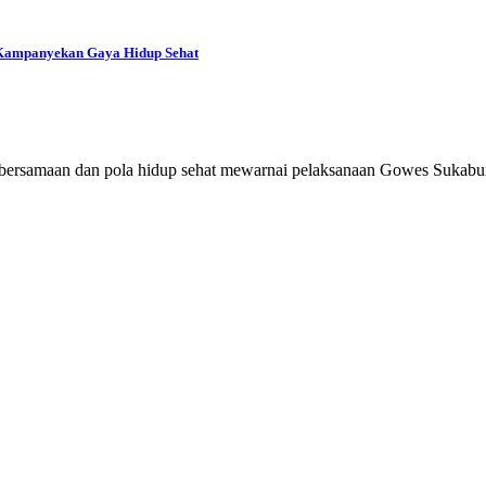
 Kampanyekan Gaya Hidup Sehat
amaan dan pola hidup sehat mewarnai pelaksanaan Gowes Sukabum