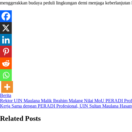
menggerakkan budaya peduli lingkungan demi menjaga keberlanjutan k
Berita
Post
Rektor UIN Maulana Malik Ibrahim Malang Nilai MoU PERADI Profesi
Kerja Sama dengan PERADI Profesional, UIN Sultan Maulana Hasanu
navigation
Related Posts