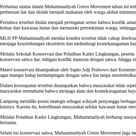
Perhatian utama dalam Muhammadiyah Green Movement tahun ini tertuju
perburuan liar dan diolah menjadi makanan oleh warga akibat minimny
Peristiwa tersebut dinilai menjadi peringatan serius bahwa konflik a
keluar dari kawasan hutan dan memasuki permukiman warga, sehingga
MLH PP Muhammadiyah menilai kondisi tersebut tidak cukup diselesa
menjaga keseimbangan ekosistem dan melindungi keanekaragaman hay
Melalui Sekolah Konservasi dan Pelatihan Kader Lingkungan, peser
konservasi satwa liar, mitigasi konflik manusia dengan satwa, hingga str
Materi konservasi disampaikan oleh Sapto Adji Prabowo dari Kemente
agar mampu hidup berdampingan dengan satwa liar tanpa menimbulkan
Dalam kesempatan tersebut disampaikan bahwa masyarakat tidak sepen
masyarakat memahami bahwa menjaga alam dan keanekaragaman hayat
Lampung memiliki posisi strategis sebagai wilayah penyangga berbagai
lainnya. Karena itu, keterlibatan masyarakat sekitar kawasan hutan me
Melalui Pelatihan Kader Lingkungan, Muhammadiyah berharap masyarak
bersama.
Selain isu konservasi satwa, Muhammadiyah Green Movement juga memb