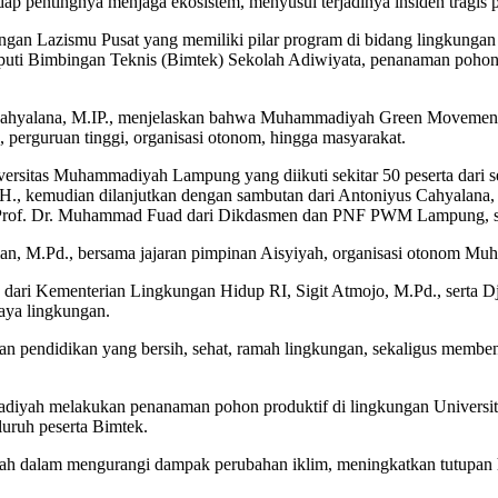
p pentingnya menjaga ekosistem, menyusul terjadinya insiden tragis p
an Lazismu Pusat yang memiliki pilar program di bidang lingkungan
puti Bimbingan Teknis (Bimtek) Sekolah Adiwiyata, penanaman pohon 
hyalana, M.IP., menjelaskan bahwa Muhammadiyah Green Movement
perguruan tinggi, organisasi otonom, hingga masyarakat.
versitas Muhammadiyah Lampung yang diikuti sekitar 50 peserta dari
, kemudian dilanjutkan dengan sambutan dari Antoniyus Cahyalana, 
rof. Dr. Muhammad Fuad dari Dikdasmen dan PNF PWM Lampung, ser
, M.Pd., bersama jajaran pimpinan Aisyiyah, organisasi otonom Muha
E. dari Kementerian Lingkungan Hidup RI, Sigit Atmojo, M.Pd., serta 
aya lingkungan.
pendidikan yang bersih, sehat, ramah lingkungan, sekaligus membentu
madiyah melakukan penanaman pohon produktif di lingkungan Univer
luruh peserta Bimtek.
 dalam mengurangi dampak perubahan iklim, meningkatkan tutupan hi