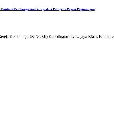
tas Bantuan Pembangunan Gereja dari Pemprov Papua Pegunungan
 Gereja Kemah Injil (KINGMI) Koordinator Jayawijaya Klasis Balim 