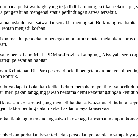
 pada peristiwa tragis yang terjadi di Lampung, ketika seekor tapir,
a pengetahuan mengenai status perlindungan satwa tersebut.
ntara manusia dengan satwa liar semakin meningkat. Berkurangnya habit
 rentan menjadi korban.
ikan melalui pendekatan penegakan hukum semata, melainkan harus di
ati.
ta yang berasal dari MLH PDM se-Provinsi Lampung, Aisyiyah, serta
ategi pelestarian habitat.
rian Kehutanan RI. Para peserta dibekali pengetahuan mengenai penti
 konflik.
uhnya dapat disalahkan ketika belum memahami pentingnya perlindunga
i merupakan tanggung jawab bersama demi keberlangsungan kehidup
 kawasan konservasi yang menjadi habitat satwa-satwa dilindungi sepe
njadi faktor penting dalam keberhasilan upaya konservasi.
at tidak lagi memandang satwa liar sebagai ancaman maupun komoditas
erikan perhatian besar terhadap persoalan pengelolaan sampah yang h