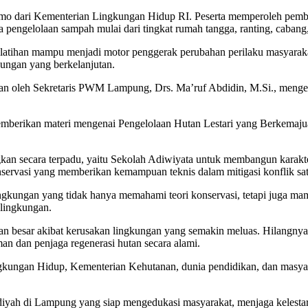
omo dari Kementerian Lingkungan Hidup RI. Peserta memperoleh pembe
engelolaan sampah mulai dari tingkat rumah tangga, ranting, cabang, 
atihan mampu menjadi motor penggerak perubahan perilaku masyarak
kungan yang berkelanjutan.
ikan oleh Sekretaris PWM Lampung, Drs. Ma’ruf Abdidin, M.Si., me
erikan materi mengenai Pengelolaan Hutan Lestari yang Berkemajuan 
 secara terpadu, yaitu Sekolah Adiwiyata untuk membangun karakter 
ervasi yang memberikan kemampuan teknis dalam mitigasi konflik satw
ngkungan yang tidak hanya memahami teori konservasi, tetapi juga m
 lingkungan.
besar akibat kerusakan lingkungan yang semakin meluas. Hilangnya 
man dan penjaga regenerasi hutan secara alami.
ungan Hidup, Kementerian Kehutanan, dunia pendidikan, dan masyarak
yah di Lampung yang siap mengedukasi masyarakat, menjaga kelestaria