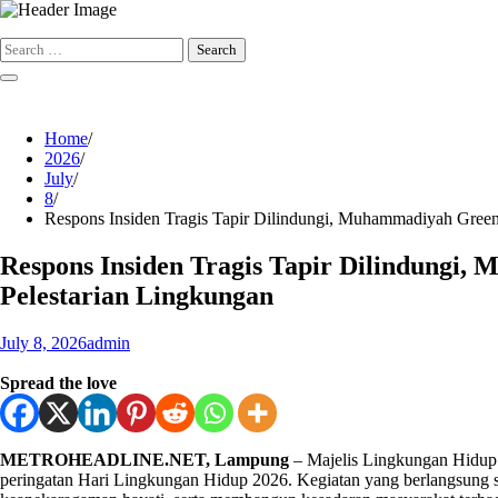
Skip
to
Search
content
for:
Home
2026
July
8
Respons Insiden Tragis Tapir Dilindungi, Muhammadiyah Gree
Respons Insiden Tragis Tapir Dilindung
Pelestarian Lingkungan
July 8, 2026
admin
Spread the love
METROHEADLINE.NET, Lampung
– Majelis Lingkungan Hidu
peringatan Hari Lingkungan Hidup 2026. Kegiatan yang berlangsung s