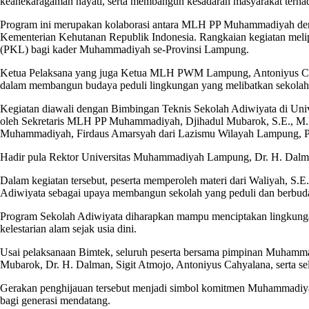
keanekaragaman hayati, serta membangun kesadaran masyarakat terhada
Program ini merupakan kolaborasi antara MLH PP Muhammadiyah deng
Kementerian Kehutanan Republik Indonesia. Rangkaian kegiatan meli
(PKL) bagi kader Muhammadiyah se-Provinsi Lampung.
Ketua Pelaksana yang juga Ketua MLH PWM Lampung, Antoniyus Ca
dalam membangun budaya peduli lingkungan yang melibatkan sekolah, 
Kegiatan diawali dengan Bimbingan Teknis Sekolah Adiwiyata di Uni
oleh Sekretaris MLH PP Muhammadiyah, Djihadul Mubarok, S.E., M.H.
Muhammadiyah, Firdaus Amarsyah dari Lazismu Wilayah Lampung, P
Hadir pula Rektor Universitas Muhammadiyah Lampung, Dr. H. Dalman
Dalam kegiatan tersebut, peserta memperoleh materi dari Waliyah, S.
Adiwiyata sebagai upaya membangun sekolah yang peduli dan berbud
Program Sekolah Adiwiyata diharapkan mampu menciptakan lingkungan 
kelestarian alam sejak usia dini.
Usai pelaksanaan Bimtek, seluruh peserta bersama pimpinan Muham
Mubarok, Dr. H. Dalman, Sigit Atmojo, Antoniyus Cahyalana, serta se
Gerakan penghijauan tersebut menjadi simbol komitmen Muhammadiyah
bagi generasi mendatang.