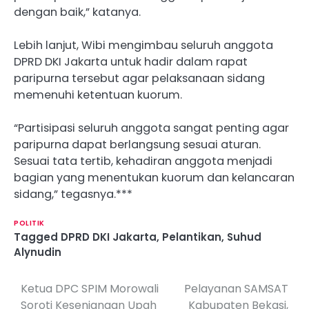
dengan baik,” katanya.
Lebih lanjut, Wibi mengimbau seluruh anggota
DPRD DKI Jakarta untuk hadir dalam rapat
paripurna tersebut agar pelaksanaan sidang
memenuhi ketentuan kuorum.
“Partisipasi seluruh anggota sangat penting agar
paripurna dapat berlangsung sesuai aturan.
Sesuai tata tertib, kehadiran anggota menjadi
bagian yang menentukan kuorum dan kelancaran
sidang,” tegasnya.***
POLITIK
Tagged
DPRD DKI Jakarta
,
Pelantikan
,
Suhud
Alynudin
Ketua DPC SPIM Morowali
Pelayanan SAMSAT
P
Soroti Kesenjangan Upah
Kabupaten Bekasi,