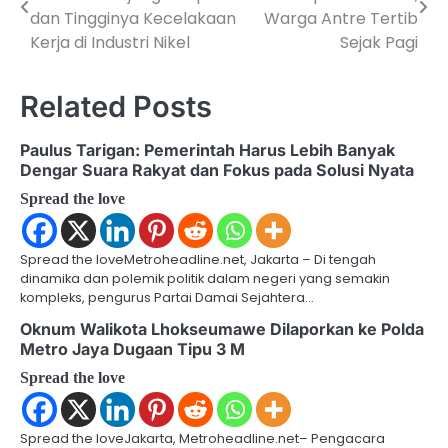
o
dan Tingginya Kecelakaan
Warga Antre Tertib
Kerja di Industri Nikel
Sejak Pagi
s
t
Related Posts
n
Paulus Tarigan: Pemerintah Harus Lebih Banyak
a
Dengar Suara Rakyat dan Fokus pada Solusi Nyata
v
Spread the love
i
g
Spread the loveMetroheadline.net, Jakarta – Di tengah
dinamika dan polemik politik dalam negeri yang semakin
a
kompleks, pengurus Partai Damai Sejahtera…
Oknum Walikota Lhokseumawe Dilaporkan ke Polda
t
Metro Jaya Dugaan Tipu 3 M
i
Spread the love
o
n
Spread the loveJakarta, Metroheadline.net– Pengacara