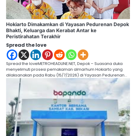
a
t
Hokiarto Dimakamkan di Yayasan Pedurenan Depok
Bhakti, Keluarga dan Kerabat Antar ke
i
Peristirahatan Terakhir
o
Spread the love
n
Spread the loveMETROHEADLINE.NET, Depok – Suasana duka
menyelimuti prosesi pemakaman almarhum Hokiarto yang
dilaksanakan pada Rabu (15/7/2026) di Yayasan Pedurenan…