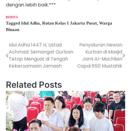
dengan lebih baik.***
BERITA
Tagged
Idul Adha
,
Rutan Kelas I Jakarta Pusat
,
Warga
Binaan
Idul Adha 1447 H, Ustad
Penyaluran Hewan
P
Achmad: Semangat Qurban
Kurban di Masjid
o
Tetap Menguat di Tengah
Jami Al-Muchlisin
Kebersamaan Jamaah
Capai 650 Mustahik
s
t
Related Posts
n
a
v
i
g