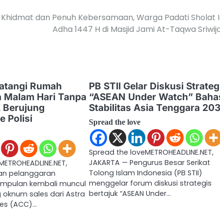
Khidmat dan Penuh Kebersamaan, Warga Padati Sholat I
Adha 1447 H di Masjid Jami At-Taqwa Sriwij
atangi Rumah
PB STII Gelar Diskusi Strateg
a Malam Hari Tanpa
“ASEAN Under Watch” Baha
, Berujung
Stabilitas Asia Tenggara 20
e Polisi
Spread the love
Spread the loveMETROHEADLINE.NET,
JAKARTA — Pengurus Besar Serikat
METROHEADLINE.NET,
Tolong Islam Indonesia (PB STII)
an pelanggaran
menggelar forum diskusi strategis
mpulan kembali muncul
bertajuk “ASEAN Under…
 oknum sales dari Astra
es (ACC)…