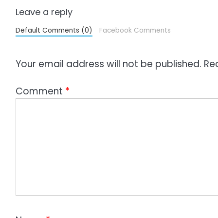
o
Leave a reply
n
Default Comments (0)
Facebook Comments
Your email address will not be published.
Re
Comment
*