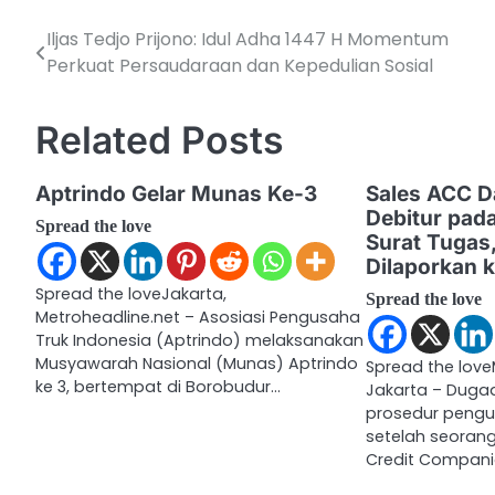
Iljas Tedjo Prijono: Idul Adha 1447 H Momentum
P
Perkuat Persaudaraan dan Kepedulian Sosial
o
s
Related Posts
t
Aptrindo Gelar Munas Ke-3
Sales ACC D
n
Debitur pad
Spread the love
a
Surat Tugas
Dilaporkan k
v
Spread the loveJakarta,
Spread the love
Metroheadline.net – Asosiasi Pengusaha
i
Truk Indonesia (Aptrindo) melaksanakan
g
Musyawarah Nasional (Munas) Aptrindo
Spread the love
ke 3, bertempat di Borobudur…
Jakarta – Duga
a
prosedur pengu
setelah seorang
t
Credit Compani
i