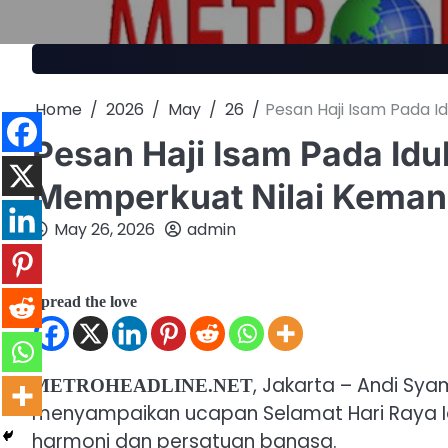
Skip
to
content
Home
2026
May
26
‎Pesan Haji Isam Pada
‎Pesan Haji Isam Pada I
Memperkuat Nilai Kema
May 26, 2026
admin
Spread the love
, Jakarta – Andi Sya
METROHEADLINE.NET
menyampaikan ucapan Selamat Hari Raya I
harmoni dan persatuan bangsa.