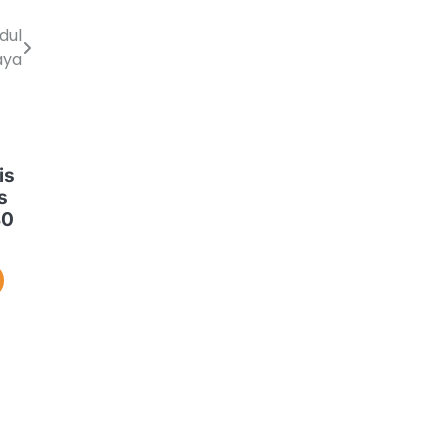
dul
aya
is
s
30