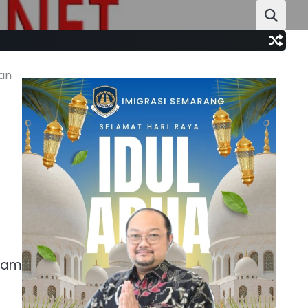
aan
Isam