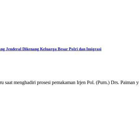
ang Jenderal Dikenang Keluarga Besar Polri dan Imigrasi
t menghadiri prosesi pemakaman Irjen Pol. (Purn.) Drs. Paiman y