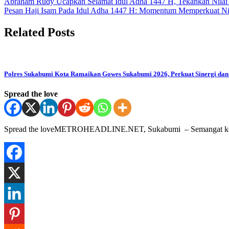
Post
Abraham Rudy Ucapkan Selamat Idul Adha 1447 H, Tekankan Nilai 
‎Pesan Haji Isam Pada Idul Adha 1447 H: Momentum Memperkuat N
navigation
Related Posts
Polres Sukabumi Kota Ramaikan Gowes Sukabumi 2026, Perkuat Sinergi da
Spread the love
Spread the loveMETROHEADLINE.NET, Sukabumi – Semangat keber