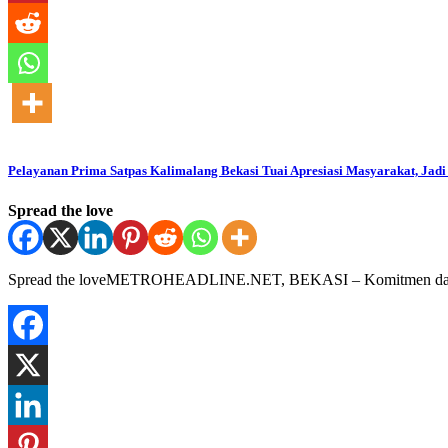
Pelayanan Prima Satpas Kalimalang Bekasi Tuai Apresiasi Masyarakat, Jad
Spread the love
Spread the loveMETROHEADLINE.NET, BEKASI – Komitmen dalam me