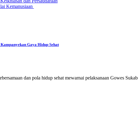
Keikhlasan dan Persaudaraan
ilai Kemanusiaan
n Kampanyekan Gaya Hidup Sehat
samaan dan pola hidup sehat mewarnai pelaksanaan Gowes Sukabu