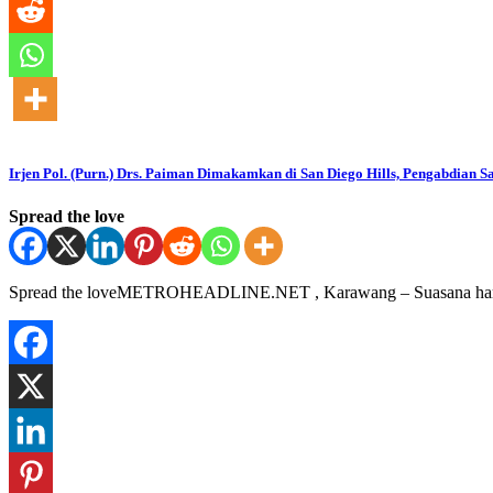
Irjen Pol. (Purn.) Drs. Paiman Dimakamkan di San Diego Hills, Pengabdian S
Spread the love
Spread the loveMETROHEADLINE.NET , Karawang – Suasana haru saa