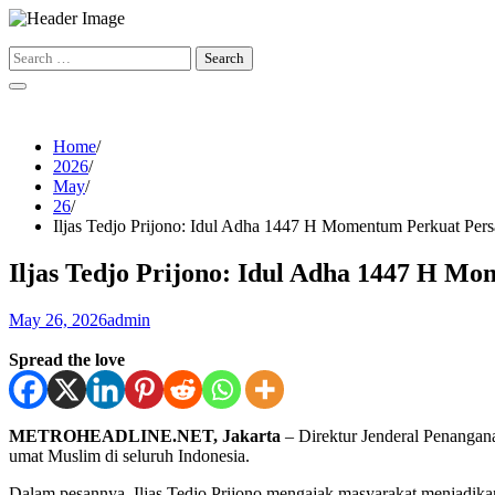
Skip
to
Search
content
for:
Home
2026
May
26
Iljas Tedjo Prijono: Idul Adha 1447 H Momentum Perkuat Pers
Iljas Tedjo Prijono: Idul Adha 1447 H M
May 26, 2026
admin
Spread the love
METROHEADLINE.NET, Jakarta
– Direktur Jenderal Penangan
umat Muslim di seluruh Indonesia.
Dalam pesannya, Iljas Tedjo Prijono mengajak masyarakat menjadika