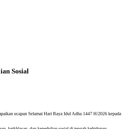
ian Sosial
yampaikan ucapan Selamat Hari Raya Idul Adha 1447 H/2026 kepada
n, keikhlasan, dan kepedulian sosial di tengah kehidupan