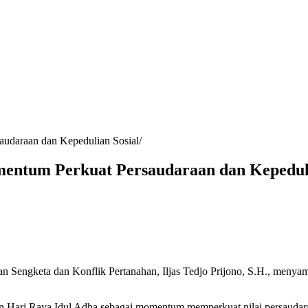
audaraan dan Kepedulian Sosial
omentum Perkuat Persaudaraan dan Kepedul
an Sengketa dan Konflik Pertanahan, Iljas Tedjo Prijono, S.H., men
n Hari Raya Idul Adha sebagai momentum memperkuat nilai persaudaraa