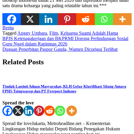
bioskop Indonesia mulai 21 Mei 2026 dan diprediksi menjadi salah
satu drama keluarga yang paling relatable tahun ini.***
Berita
Tagged
Anggy Umbara
,
Film
,
Keluarga Suami Adalah Hama
Post
BPJS Ketenagakerjaan dan BKPRMI Dorong Perlindungan Sosial
Guru Ngaji dalam Rapimnas 2026
navigation
Dugaan Penerbitan Paspor Ganda, Wamen Dicurigai Terlibat
Related Posts
Tindak Lanjuti Aduan Masyarakat, KLH Gelar Klarifikasi Silang Antara
FPHS Tsingwarop dan PT Freeport Indones
Spread the love
Spread the loveJakarta, Metroheadline.net – Kementerian
Lingkungan Hidup melalui Deputi Bidang Penegakan Hukum