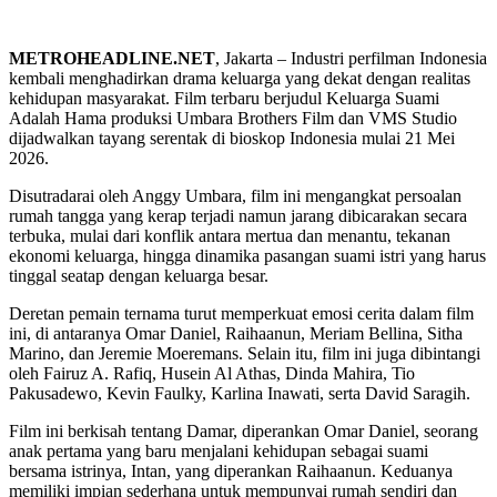
METROHEADLINE.NET
, Jakarta – Industri perfilman Indonesia
kembali menghadirkan drama keluarga yang dekat dengan realitas
kehidupan masyarakat. Film terbaru berjudul Keluarga Suami
Adalah Hama produksi Umbara Brothers Film dan VMS Studio
dijadwalkan tayang serentak di bioskop Indonesia mulai 21 Mei
2026.
Disutradarai oleh Anggy Umbara, film ini mengangkat persoalan
rumah tangga yang kerap terjadi namun jarang dibicarakan secara
terbuka, mulai dari konflik antara mertua dan menantu, tekanan
ekonomi keluarga, hingga dinamika pasangan suami istri yang harus
tinggal seatap dengan keluarga besar.
Deretan pemain ternama turut memperkuat emosi cerita dalam film
ini, di antaranya Omar Daniel, Raihaanun, Meriam Bellina, Sitha
Marino, dan Jeremie Moeremans. Selain itu, film ini juga dibintangi
oleh Fairuz A. Rafiq, Husein Al Athas, Dinda Mahira, Tio
Pakusadewo, Kevin Faulky, Karlina Inawati, serta David Saragih.
Film ini berkisah tentang Damar, diperankan Omar Daniel, seorang
anak pertama yang baru menjalani kehidupan sebagai suami
bersama istrinya, Intan, yang diperankan Raihaanun. Keduanya
memiliki impian sederhana untuk mempunyai rumah sendiri dan