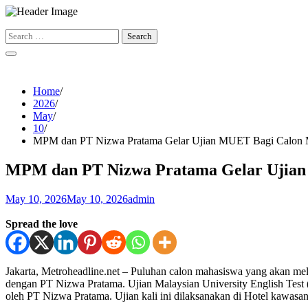
Skip
to
Search
content
for:
Home
2026
May
10
MPM dan PT Nizwa Pratama Gelar Ujian MUET Bagi Calon 
MPM dan PT Nizwa Pratama Gelar Ujian
May 10, 2026
May 10, 2026
admin
Spread the love
Jakarta, Metroheadline.net – Puluhan calon mahasiswa yang akan me
dengan PT Nizwa Pratama. Ujian Malaysian University English Test (M
oleh PT Nizwa Pratama. Ujian kali ini dilaksanakan di Hotel kawasan