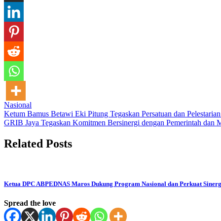
Nasional
Post
Ketum Bamus Betawi Eki Pitung Tegaskan Persatuan dan Pelestari
GRIB Jaya Tegaskan Komitmen Bersinergi dengan Pemerintah dan M
navigation
Related Posts
Ketua DPC ABPEDNAS Maros Dukung Program Nasional dan Perkuat Sinergi
Spread the love