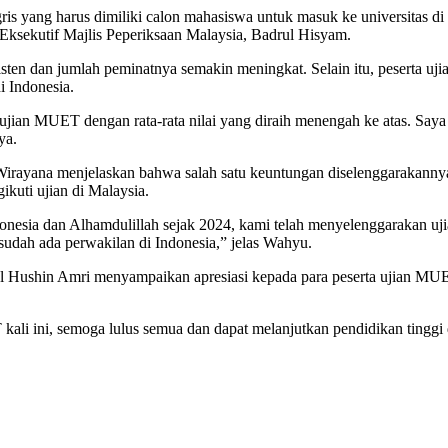
is yang harus dimiliki calon mahasiswa untuk masuk ke universitas di 
 Eksekutif Majlis Peperiksaan Malaysia, Badrul Hisyam.
sten dan jumlah peminatnya semakin meningkat. Selain itu, peserta uj
di Indonesia.
ujian MUET dengan rata-rata nilai yang diraih menengah ke atas. Saya 
ya.
irayana menjelaskan bahwa salah satu keuntungan diselenggarakann
kuti ujian di Malaysia.
nesia dan Alhamdulillah sejak 2024, kami telah menyelenggarakan uji
sudah ada perwakilan di Indonesia,” jelas Wahyu.
al Hushin Amri menyampaikan apresiasi kepada para peserta ujian MUE
i ini, semoga lulus semua dan dapat melanjutkan pendidikan tinggi di 