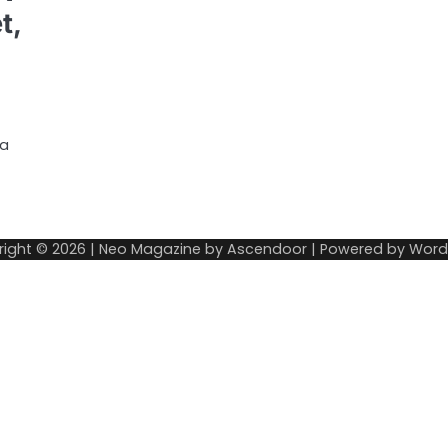
t,
da
right © 2026
| Neo Magazine by
Ascendoor
| Powered by
Word