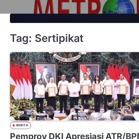
Skip
to
content
Tag:
Sertipikat
BERITA
Pemprov DKI Apresiasi ATR/BP