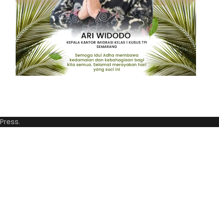
Press
.