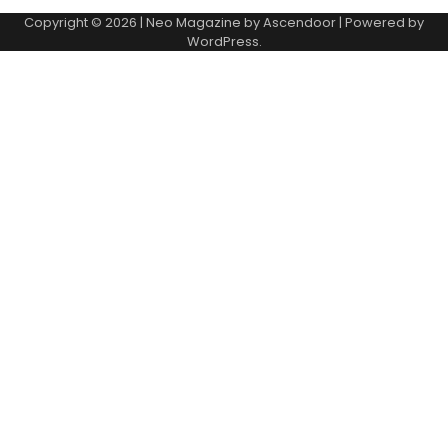
Copyright © 2026
| Neo Magazine by
Ascendoor
| Powered by
WordPress
.