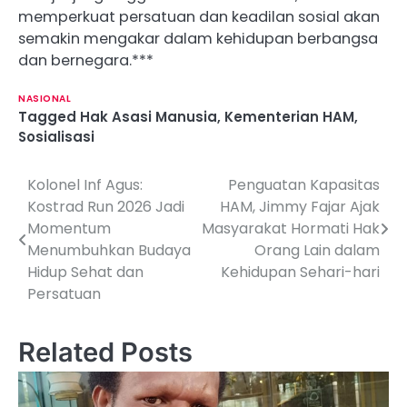
memperkuat persatuan dan keadilan sosial akan
semakin mengakar dalam kehidupan berbangsa
dan bernegara.***
NASIONAL
Tagged
Hak Asasi Manusia
,
Kementerian HAM
,
Sosialisasi
Kolonel Inf Agus:
Penguatan Kapasitas
P
Kostrad Run 2026 Jadi
HAM, Jimmy Fajar Ajak
o
Momentum
Masyarakat Hormati Hak
Menumbuhkan Budaya
Orang Lain dalam
s
Hidup Sehat dan
Kehidupan Sehari-hari
t
Persatuan
n
Related Posts
a
v