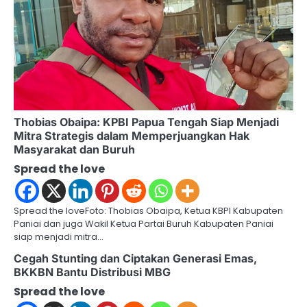
i
g
a
t
i
Thobias Obaipa: KPBI Papua Tengah Siap Menjadi
o
Mitra Strategis dalam Memperjuangkan Hak
Masyarakat dan Buruh
n
Spread the love
Spread the loveFoto: Thobias Obaipa, Ketua KBPI Kabupaten
Paniai dan juga Wakil Ketua Partai Buruh Kabupaten Paniai
siap menjadi mitra…
Cegah Stunting dan Ciptakan Generasi Emas,
BKKBN Bantu Distribusi MBG
Spread the love