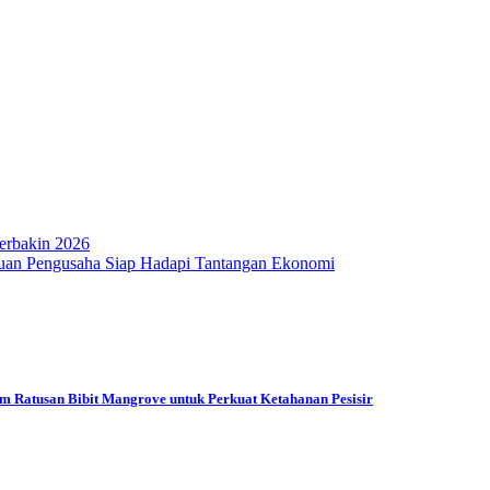
erbakin 2026
puan Pengusaha Siap Hadapi Tantangan Ekonomi
am Ratusan Bibit Mangrove untuk Perkuat Ketahanan Pesisir