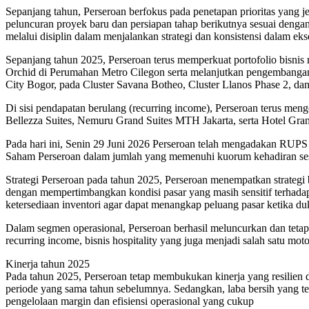
Sepanjang tahun, Perseroan berfokus pada penetapan prioritas yang j
peluncuran proyek baru dan persiapan tahap berikutnya sesuai denga
melalui disiplin dalam menjalankan strategi dan konsistensi dalam eks
Sepanjang tahun 2025, Perseroan terus memperkuat portofolio bisnis 
Orchid di Perumahan Metro Cilegon serta melanjutkan pengembangan 
City Bogor, pada Cluster Savana Botheo, Cluster Llanos Phase 2, 
Di sisi pendapatan berulang (recurring income), Perseroan terus m
Bellezza Suites, Nemuru Grand Suites MTH Jakarta, serta Hotel Gran
Pada hari ini, Senin 29 Juni 2026 Perseroan telah mengadakan RUPS
Saham Perseroan dalam jumlah yang memenuhi kuorum kehadiran ses
Strategi Perseroan pada tahun 2025, Perseroan menempatkan strategi b
dengan mempertimbangkan kondisi pasar yang masih sensitif terhadap d
ketersediaan inventori agar dapat menangkap peluang pasar ketika du
Dalam segmen operasional, Perseroan berhasil meluncurkan dan tet
recurring income, bisnis hospitality yang juga menjadi salah satu mo
Kinerja tahun 2025
Pada tahun 2025, Perseroan tetap membukukan kinerja yang resilien 
periode yang sama tahun sebelumnya. Sedangkan, laba bersih yang t
pengelolaan margin dan efisiensi operasional yang cukup