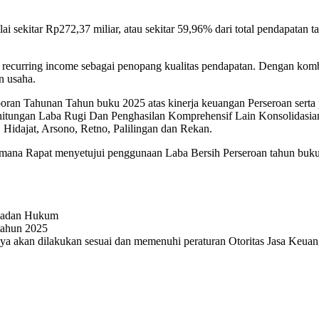
ai sekitar Rp272,37 miliar, atau sekitar 59,96% dari total pendapata
an recurring income sebagai penopang kualitas pendapatan. Dengan komb
n usaha.
aporan Tahunan Tahun buku 2025 atas kinerja keuangan Perseroan sert
erhitungan Laba Rugi Dan Penghasilan Komprehensif Lain Konsolidasia
 Hidajat, Arsono, Retno, Palilingan dan Rekan.
ana Rapat menyetujui penggunaan Laba Bersih Perseroan tahun buku
 Badan Hukum
tahun 2025
nya akan dilakukan sesuai dan memenuhi peraturan Otoritas Jasa Keua