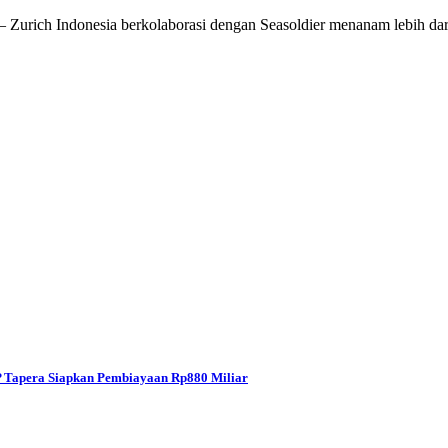
rich Indonesia berkolaborasi dengan Seasoldier menanam lebih da
BP Tapera Siapkan Pembiayaan Rp880 Miliar