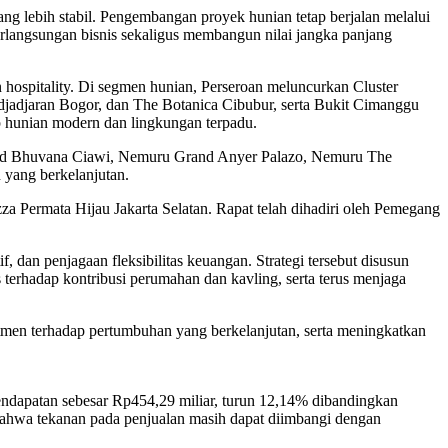
ang lebih stabil. Pengembangan proyek hunian tetap berjalan melalui
rlangsungan bisnis sekaligus membangun nilai jangka panjang
n hospitality. Di segmen hunian, Perseroan meluncurkan Cluster
djadjaran Bogor, dan The Botanica Cibubur, serta Bukit Cimanggu
 hunian modern dan lingkungan terpadu.
 Grand Bhuvana Ciawi, Nemuru Grand Anyer Palazo, Nemuru The
 yang berkelanjutan.
 Permata Hijau Jakarta Selatan. Rapat telah dihadiri oleh Pemegang
 dan penjagaan fleksibilitas keuangan. Strategi tersebut disusun
s terhadap kontribusi perumahan dan kavling, serta terus menjaga
men terhadap pertumbuhan yang berkelanjutan, serta meningkatkan
pendapatan sebesar Rp454,29 miliar, turun 12,14% dibandingkan
 bahwa tekanan pada penjualan masih dapat diimbangi dengan