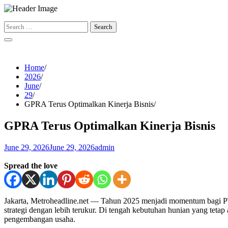
Skip
to
Search
content
for:
Home
2026
June
29
GPRA Terus Optimalkan Kinerja Bisnis
GPRA Terus Optimalkan Kinerja Bisnis
June 29, 2026
June 29, 2026
admin
Spread the love
Jakarta, Metroheadline.net — Tahun 2025 menjadi momentum bagi PT
strategi dengan lebih terukur. Di tengah kebutuhan hunian yang te
pengembangan usaha.