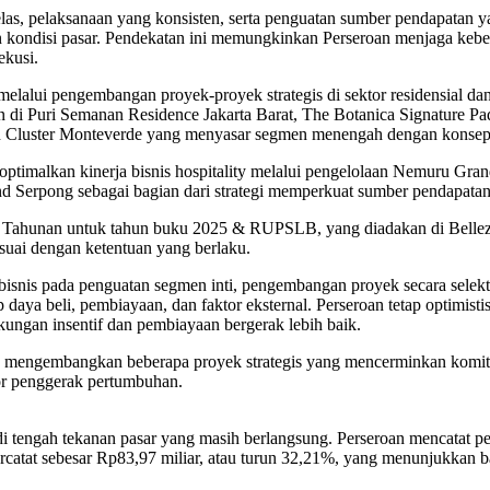
elas, pelaksanaan yang konsisten, serta penguatan sumber pendapatan y
n kondisi pasar. Pendekatan ini memungkinkan Perseroan menjaga kebe
ekusi.
melalui pengembangan proyek-proyek strategis di sektor residensial da
di Puri Semanan Residence Jakarta Barat, The Botanica Signature Pa
dan Cluster Monteverde yang menyasar segmen menengah dengan konsep
engoptimalkan kinerja bisnis hospitality melalui pengelolaan Nemuru
d Serpong sebagai bagian dari strategi memperkuat sumber pendapatan
 Tahunan untuk tahun buku 2025 & RUPSLB, yang diadakan di Bellezza
uai dengan ketentuan yang berlaku.
isnis pada penguatan segmen inti, pengembangan proyek secara selektif,
aya beli, pembiayaan, dan faktor eksternal. Perseroan tetap optimisti
kungan insentif dan pembiayaan bergerak lebih baik.
ap mengembangkan beberapa proyek strategis yang mencerminkan komit
tor penggerak pertumbuhan.
di tengah tekanan pasar yang masih berlangsung. Perseroan mencatat 
ercatat sebesar Rp83,97 miliar, atau turun 32,21%, yang menunjukkan