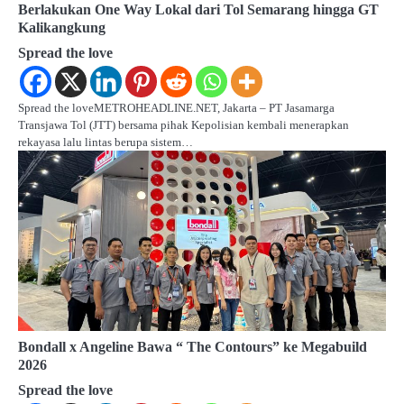
v
Berlakukan One Way Lokal dari Tol Semarang hingga GT
Kalikangkung
i
Spread the love
g
a
Spread the loveMETROHEADLINE.NET, Jakarta – PT Jasamarga
Transjawa Tol (JTT) bersama pihak Kepolisian kembali menerapkan
t
rekayasa lalu lintas berupa sistem…
i
o
n
Bondall x Angeline Bawa “ The Contours” ke Megabuild
2026
Spread the love