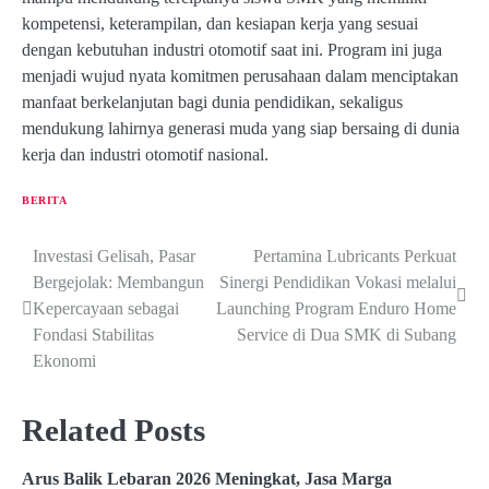
kompetensi, keterampilan, dan kesiapan kerja yang sesuai
dengan kebutuhan industri otomotif saat ini. Program ini juga
menjadi wujud nyata komitmen perusahaan dalam menciptakan
manfaat berkelanjutan bagi dunia pendidikan, sekaligus
mendukung lahirnya generasi muda yang siap bersaing di dunia
kerja dan industri otomotif nasional.
BERITA
Investasi Gelisah, Pasar
Pertamina Lubricants Perkuat
P
Bergejolak: Membangun
Sinergi Pendidikan Vokasi melalui
o
Kepercayaan sebagai
Launching Program Enduro Home
Fondasi Stabilitas
Service di Dua SMK di Subang
s
Ekonomi
t
n
Related Posts
a
Arus Balik Lebaran 2026 Meningkat, Jasa Marga