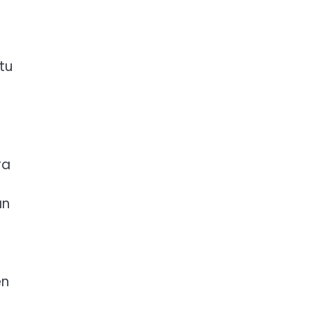
tu
ra
an
en