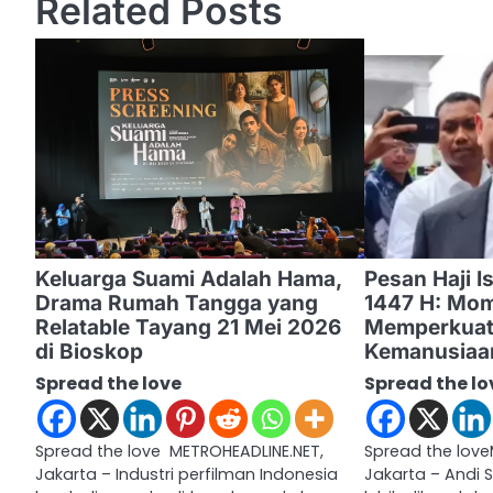
Related Posts
t
n
a
v
i
g
a
Keluarga Suami Adalah Hama,
‎Pesan Haji 
Drama Rumah Tangga yang
1447 H: Mo
t
Relatable Tayang 21 Mei 2026
Memperkuat 
i
di Bioskop
Kemanusia
Spread the love
Spread the lo
o
n
Spread the love METROHEADLINE.NET,
Spread the love
Jakarta – Industri perfilman Indonesia
Jakarta – Andi