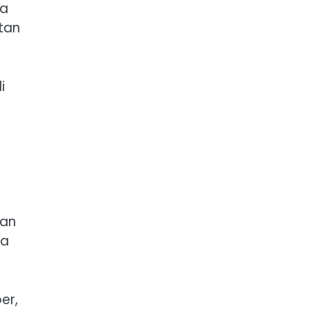
ia
tan
i
tan
ta
er,