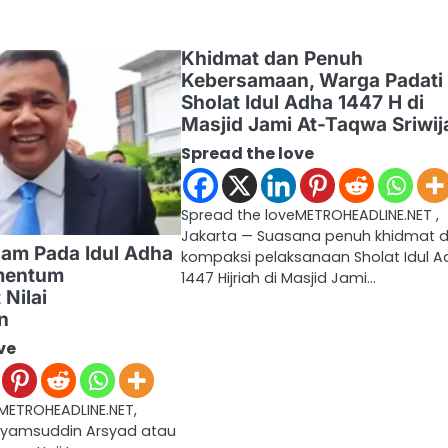
Khidmat dan Penuh
Kebersamaan, Warga Padati
Sholat Idul Adha 1447 H di
Masjid Jami At-Taqwa Sriwij
Spread the love
Spread the loveMETROHEADLINE.NET ,
Jakarta — Suasana penuh khidmat 
Isam Pada Idul Adha
kompaksi pelaksanaan Sholat Idul 
mentum
1447 Hijriah di Masjid Jami…
Nilai
an
ve
METROHEADLINE.NET,
 Syamsuddin Arsyad atau