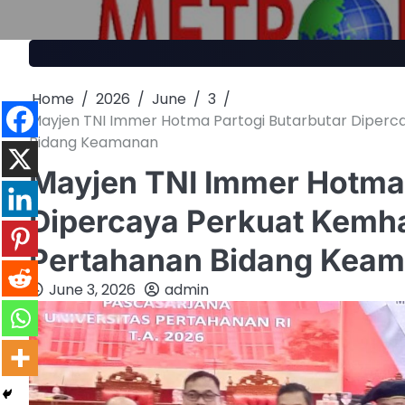
Skip
to
content
Home
2026
June
3
Mayjen TNI Immer Hotma Partogi Butarbutar Diperca
Bidang Keamanan
Mayjen TNI Immer Hotma 
Dipercaya Perkuat Kemha
Pertahanan Bidang Kea
June 3, 2026
admin