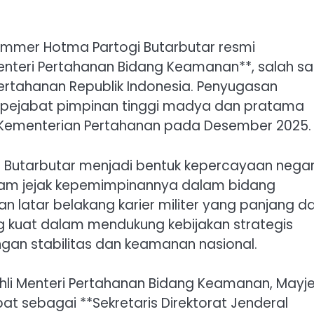
 Immer Hotma Partogi Butarbutar resmi
teri Pertahanan Bidang Keamanan**, salah sa
Pertahanan Republik Indonesia. Penyugasan
n pejabat pimpinan tinggi madya dan pratama
l Kementerian Pertahanan pada Desember 2025.
i Butarbutar menjadi bentuk kepercayaan nega
kam jejak kepemimpinannya dalam bidang
 latar belakang karier militer yang panjang d
ng kuat dalam mendukung kebijakan strategis
ngan stabilitas dan keamanan nasional.
hli Menteri Pertahanan Bidang Keamanan, Mayj
t sebagai **Sekretaris Direktorat Jenderal