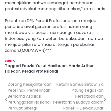
menunjukkan bahwa semangat pembaruan
profesi advokat memang dibutuhkan,” kata Harris.
Pelantikan DPN Peradi Profesional pun menjadi
penanda awal gerakan profesi hukum yang
membawa visi besar: membangun advokat
Indonesia yang kompeten, beretika, dan mampu
menjadi pilar reformasi di tengah perubahan
zaman.(MULYAWAN)***
BERITA
Tagged
Fauzie Yusuf Hasibuan
,
Harris Arthur
Haedar
,
Peradi Profesional
Dorong Kesejahteraan
Ketum Bamus Betawi Eki
P
Peternak, Pemerintah
Pitung Tegaskan
o
Bersama Asosiasi
Persatuan dan
Perunggasan Nasional
Pelestarian Budaya dalam
s
Perkuat Sinergi
Raker III Dewan Adat