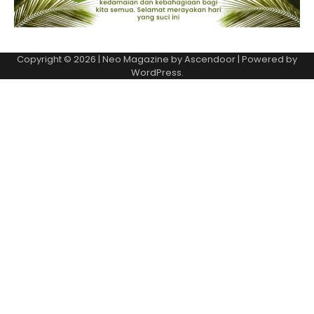
Copyright © 2026
| Neo Magazine by
Ascendoor
| Powered by
WordPress
.