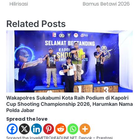
t
Hilirisasi
Bamus Betawi 2026
n
Related Posts
a
v
i
g
a
t
i
Wakapolres Sukabumi Kota Raih Podium di Kapolri
o
Cup Shooting Championship 2026, Harumkan Nama
Polda Jabar
n
Spread the love
Spread the loveMETROHEADLINE.NET, Depok – Prestasi