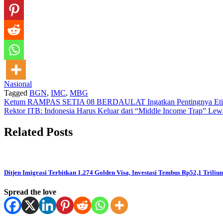
Nasional
Tagged
BGN
,
IMC
,
MBG
Post
Ketum RAMPAS SETIA 08 BERDAULAT Ingatkan Pentingnya Etika 
Rektor ITB: Indonesia Harus Keluar dari “Middle Income Trap” Lew
navigation
Related Posts
Ditjen Imigrasi Terbitkan 1.274 Golden Visa, Investasi Tembus Rp52,1 Triliun
Spread the love