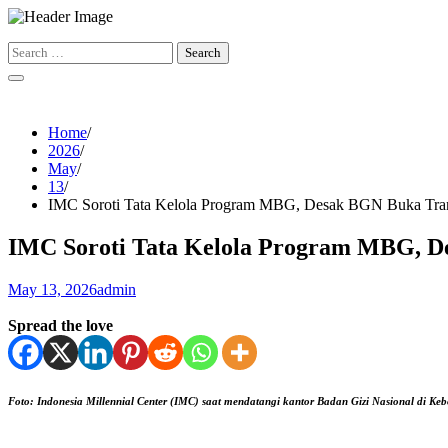
Skip
to
Search
content
for:
Home
2026
May
13
IMC Soroti Tata Kelola Program MBG, Desak BGN Buka Tran
IMC Soroti Tata Kelola Program MBG, D
May 13, 2026
admin
Spread the love
Foto: Indonesia Millennial Center (IMC) saat mendatangi kantor Badan Gizi Nasional di Keb