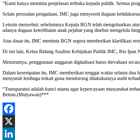
“Kami hanya meminta penjelasan terbuka kepada publik. Semua progr
Selain persoalan pengadaan, IMC juga menyoroti dugaan ketidaksesu
Letsoin menyebut, sebelumnya Kepala BGN telah mengeluarkan atu
adanya dugaan keterlibatan anak pejabat yang disebut mengelola hi
Atas dasar itu, IMC meminta BGN segera memberikan klarifikasi res
Di sisi lain, Ketua Bidang Analisis Kebijakan Publik IMC, Rio Ipan
Menurutnya, penggunaan anggaran digitalisasi harus dievaluasi seca
Dalam kesempatan itu, IMC memberikan tenggat waktu selama dua ha
menyurati lembaga terkait guna mendorong dilakukannya audit terha
“Transparansi adalah kunci utama agar kepercayaan masyarakat terhada
Betran.(Mulyawan)***