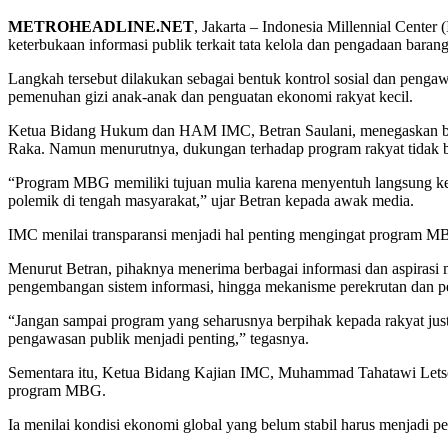
METROHEADLINE.NET
, Jakarta – Indonesia Millennial Cente
keterbukaan informasi publik terkait tata kelola dan pengadaan bara
Langkah tersebut dilakukan sebagai bentuk kontrol sosial dan pengaw
pemenuhan gizi anak-anak dan penguatan ekonomi rakyat kecil.
Ketua Bidang Hukum dan HAM IMC, Betran Saulani, menegaskan ba
Raka. Namun menurutnya, dukungan terhadap program rakyat tidak b
“Program MBG memiliki tujuan mulia karena menyentuh langsung kebut
polemik di tengah masyarakat,” ujar Betran kepada awak media.
IMC menilai transparansi menjadi hal penting mengingat program MB
Menurut Betran, pihaknya menerima berbagai informasi dan aspirasi ma
pengembangan sistem informasi, hingga mekanisme perekrutan dan 
“Jangan sampai program yang seharusnya berpihak kepada rakyat just
pengawasan publik menjadi penting,” tegasnya.
Sementara itu, Ketua Bidang Kajian IMC, Muhammad Tahatawi Letso
program MBG.
Ia menilai kondisi ekonomi global yang belum stabil harus menjadi pe