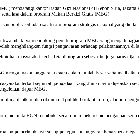
r (IMC) mendatangi kantor Badan Gizi Nasional di Kebon Sirih, Jakart
ng serta jasa dalam program Makan Bergizi Gratis (MBG).
asan publik terhadap salah satu program strategis nasional yang dinil
hwa pihaknya mendukung penuh program MBG yang menjadi bagian d
oleh menghilangkan fungsi pengawasan terhadap pelaksanaannya di l
uhan masyarakat kecil. Tetapi program sebesar ini juga harus dijalan
G menggunakan anggaran negara dalam jumlah besar serta melibatkan 
syarakat terkait sejumlah pengadaan yang dinilai perlu dijelaskan seca
pengelolaan dapur MBG.
ru dimanfaatkan oleh oknum elit politik, birokrat korup, ataupun peng
in, meminta BGN membuka secara rinci mekanisme pengadaan serta da
rhatian pemerintah agar setiap penggunaan anggaran benar-benar tepat 