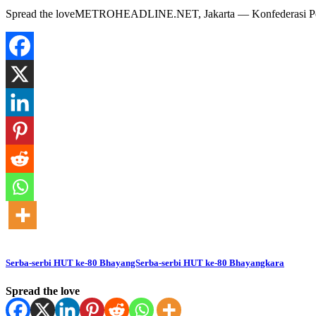
Spread the loveMETROHEADLINE.NET, Jakarta — Konfederasi Persat
Serba-serbi HUT ke-80 BhayangSerba-serbi HUT ke-80 Bhayangkara
Spread the love