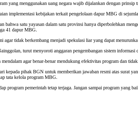
am yang menggunakan uang negara wajib dijalankan dengan prinsip tran
aian implementasi kebijakan terkait pengelolaan dapur MBG di sejumla
ran bahwa satu yayasan dalam satu provinsi hanya diperbolehkan m
ngga 41 dapur MBG.
mi agar tidak berkembang menjadi spekulasi liar yang dapat menurun
 Nainggolan, turut menyoroti anggaran pengembangan sistem informasi 
ra mendalam agar benar-benar mendukung efektivitas program dan tidak
ri kepada pihak BGN untuk memberikan jawaban resmi atas surat yang
dap tata kelola program MBG.
p program pemerintah tetap terjaga. Jangan sampai program yang baik ju