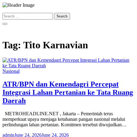
Skip
to
Search
content
for:
Tag:
Tito Karnavian
Nasional
ATR/BPN dan Kemendagri Percepat
Integrasi Lahan Pertanian ke Tata Ruang
Daerah
METROHEADLINE.NET , Jakarta – Pemerintah terus
memperkuat upaya menjaga ketahanan pangan nasional melalui
perlindungan lahan pertanian. Komitmen tersebut diwujudkan…
admin
June 24, 2026
June 24, 2026