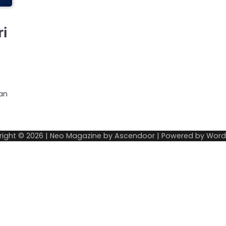
ri
an
right © 2026
| Neo Magazine by
Ascendoor
| Powered by
Word