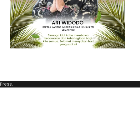
Press
.