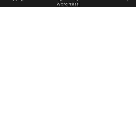
WordPress
.