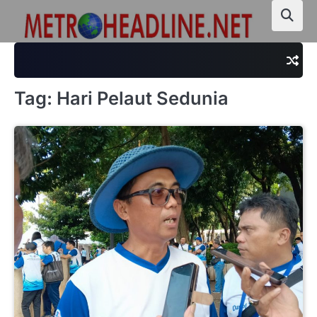
Skip
to
content
Tag:
Hari Pelaut Sedunia