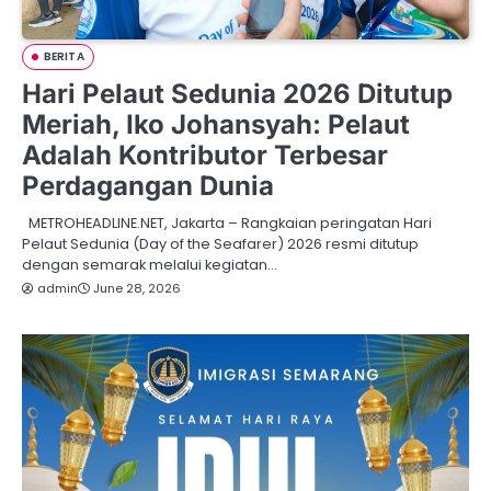
BERITA
Hari Pelaut Sedunia 2026 Ditutup
Meriah, Iko Johansyah: Pelaut
Adalah Kontributor Terbesar
Perdagangan Dunia
METROHEADLINE.NET, Jakarta – Rangkaian peringatan Hari
Pelaut Sedunia (Day of the Seafarer) 2026 resmi ditutup
dengan semarak melalui kegiatan…
admin
June 28, 2026