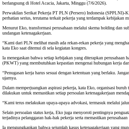
berlangsung di Hotel Acacia, Jakarta, Minggu (7/6/2026).
Perwakilan Serikat Pekerja PT PLN (Persero) Indonesia (SPPLNI)-K
perhatian serius, terutama terkait pekerja yang terdampak kebijakan
Menurut Eko, transformasi perusahaan melalui skema holding dan sub
undangan ketenagakerjaan.
“Kami dari PLN melihat masih ada rekan-rekan pekerja yang menghadapi
kata Eko saat ditemui di sela kegiatan kongres.
Ia menegaskan bahwa setiap kebijakan yang diterapkan perusahaan har
(PKWT) yang membutuhkan kepastian mengenai hubungan kerja dan 
“Penugasan kerja harus sesuai dengan ketentuan yang berlaku. Janga
ujarnya.
Dalam memperjuangkan aspirasi pekerja, kata Eko, organisasi buruh 
dilakukan untuk memastikan setiap persoalan ketenagakerjaan mendapa
“Kami terus melakukan upaya-upaya advokasi, termasuk melalui jalur
Selain persoalan status kerja, Eko juga menyoroti pentingnya pengu
terjadinya pelanggaran hak-hak pekerja serta memastikan perusahaan
Ia mengungkapkan bahwa sejumlah kasus ketenagakerjaan yang muncul