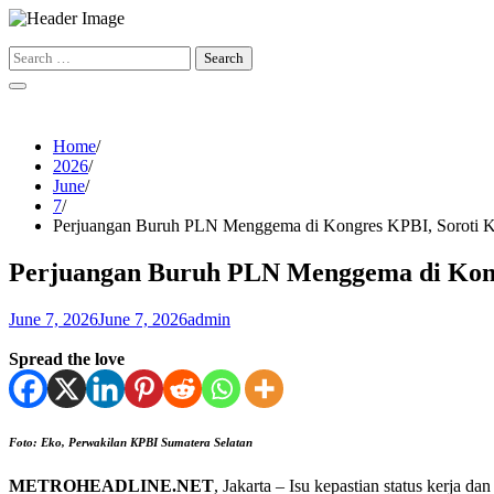
Skip
to
Search
content
for:
Home
2026
June
7
Perjuangan Buruh PLN Menggema di Kongres KPBI, Soroti Kep
Perjuangan Buruh PLN Menggema di Kongr
June 7, 2026
June 7, 2026
admin
Spread the love
Foto: Eko, Perwakilan KPBI Sumatera Selatan
METROHEADLINE.NET
, Jakarta – Isu kepastian status kerja