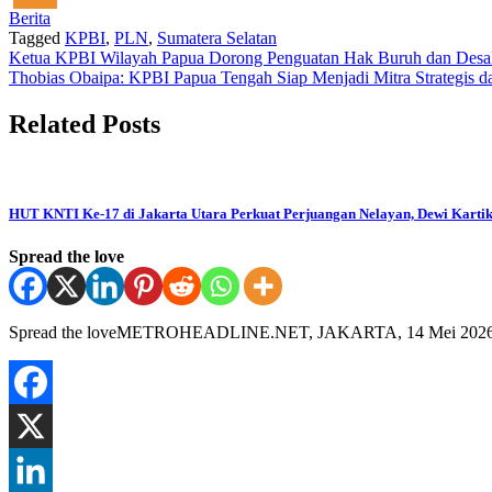
Berita
Tagged
KPBI
,
PLN
,
Sumatera Selatan
Post
Ketua KPBI Wilayah Papua Dorong Penguatan Hak Buruh dan Desak
Thobias Obaipa: KPBI Papua Tengah Siap Menjadi Mitra Strategis
navigation
Related Posts
HUT KNTI Ke-17 di Jakarta Utara Perkuat Perjuangan Nelayan, Dewi Karti
Spread the love
Spread the loveMETROHEADLINE.NET, JAKARTA, 14 Mei 2026 — P