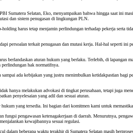
PBI Sumatera Selatan, Eko, menyampaikan bahwa hingga saat ini masi
 mutasi dan sistem penugasan di lingkungan PLN.
-holding harus tetap menjamin perlindungan terhadap pekerja serta ti
 persoalan terkait penugasan dan mutasi kerja. Hal-hal seperti ini pe
us berlandaskan aturan hukum yang berlaku. Terlebih, di lapangan mas
perlindungan hak normatifnya.
n sampai ada kebijakan yang justru menimbulkan ketidakpastian bagi p
tidak hanya melakukan advokasi di tingkat perusahaan, tetapi juga m
tkan penyelesaian yang adil dan sesuai aturan.
 hukum yang tersedia. Ini bagian dari komitmen kami untuk memastikan
atan fungsi pengawasan ketenagakerjaan di daerah. Menurutnya, pengaw
 menjalankan kewajibannya sesuai regulasi.
 dalam beberapa waktu terakhir di Sumatera Selatan masih berproses