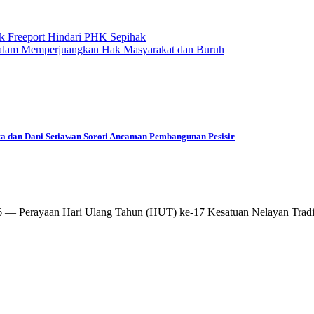
 Freeport Hindari PHK Sepihak
 dalam Memperjuangkan Hak Masyarakat dan Buruh
ka dan Dani Setiawan Soroti Ancaman Pembangunan Pesisir
erayaan Hari Ulang Tahun (HUT) ke-17 Kesatuan Nelayan Tradis