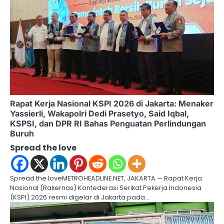
v
i
g
a
t
i
Rapat Kerja Nasional KSPI 2026 di Jakarta: Menaker
Yassierli, Wakapolri Dedi Prasetyo, Said Iqbal,
o
KSPSI, dan DPR RI Bahas Penguatan Perlindungan
Buruh
n
Spread the love
Spread the loveMETROHEADLINE.NET, JAKARTA — Rapat Kerja
Nasional (Rakernas) Konfederasi Serikat Pekerja Indonesia
(KSPI) 2026 resmi digelar di Jakarta pada…