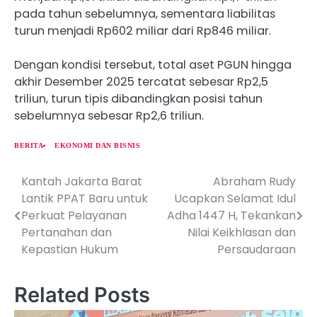
pada tahun sebelumnya, sementara liabilitas
turun menjadi Rp602 miliar dari Rp846 miliar.
Dengan kondisi tersebut, total aset PGUN hingga
akhir Desember 2025 tercatat sebesar Rp2,5
triliun, turun tipis dibandingkan posisi tahun
sebelumnya sebesar Rp2,6 triliun.
BERITA
EKONOMI DAN BISNIS
Kantah Jakarta Barat
Abraham Rudy
P
Lantik PPAT Baru untuk
Ucapkan Selamat Idul
o
Perkuat Pelayanan
Adha 1447 H, Tekankan
Pertanahan dan
Nilai Keikhlasan dan
s
Kepastian Hukum
Persaudaraan
t
n
Related Posts
a