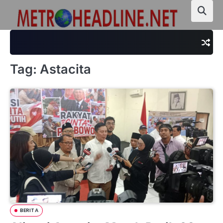
Skip
to
content
Tag:
Astacita
BERITA